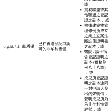
或
貿易聯盟或其
他聯盟之登記
證之副本， 或
根據建築物管
理條例所成立
之業主立案法
團註冊證明書
已在香港登記或認
.org.hk / .組織.香港
之副本，或
可的非牟利團體
醫院 / 護士宿
舍登記證明之
副本 (稅務條
例八十八章)
， 或
托兒所登記證
明之副本連同
一封申請人發
出的聲明信，
聲明托兒所乃
為非牟利性質
經營， 或