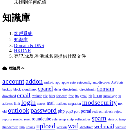
未找到任何紀錄
知識庫
客戶系統
知識庫
Domain & DNS
HKDNR
登記.hk及.香港域名需提供什麼文件
標籤雲
account
addon
android
app
apple
auto
autoconfig
autodiscover
AWStats
cpanel
domain
backup
block
cloudlinux
defer
directadmin
directdamin
email
imap
download
exclude
file
filter
forward
free
ftp
gmail
hk
install app
ip
login
modsecurity
mail
address
limit
macos
mailbox
migration
mx
outlook
password
php
portal
old
pop3
port
redirect
refresh
reject
spam
roundcube
reports
reseller
reset
rule
setup
smtp
softaculous
statistic
temp
upload
waf
webmail
thunderbird
tmp
unlock
version
Webalizer
website