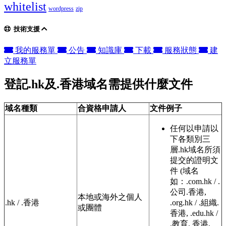
whitelist
wordpress
zip
技術支援
我的服務單
公告
知識庫
下載
服務狀態
建
立服務單
登記.hk及.香港域名需提供什麼文件
域名種類
合資格申請人
文件例子
任何以申請以
下各類別三
層.hk域名所須
提交的證明文
件 (域名
如：.com.hk / .
公司.香港,
本地或海外之個人
.hk / .香港
.org.hk / .組織.
或團體
香港, .edu.hk /
.教育. 香港,