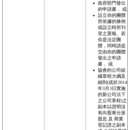
政府部門發出
的申請書， 或
設立你的團體
所依據的條例
或設立時所刊
登之憲報。若
你是法定團
體，同時請提
交由你的團體
發出之申請
書， 或
協會的公司組
織章程大綱及
細則(或於2014
年3月3日實施
的新公司法下
之公司章程)之
副本以證明沒
有向股東分派
股息 及 商業
登記證之副本