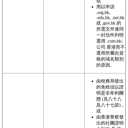
或
用以申請
.org.hk,
.edu.hk, .net.hk
或 .gov.hk 的
所需文件連同
一封信件列明
選用 .com.hk/.
公司.香港而不
選用所屬合資
格的域名類別
的原因。
由稅務局發出
的免稅信以證
明是非牟利團
體 (見八十八
及八十七節)，
或
由香港警察發
出的社團證明