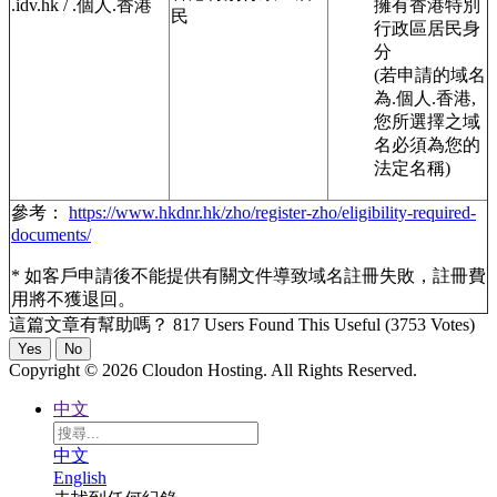
.idv.hk / .個人.香港
擁有香港特別
民
行政區居民身
分
(若申請的域名
為.個人.香港,
您所選擇之域
名必須為您的
法定名稱)
參考：
https://www.hkdnr.hk/zho/register-zho/eligibility-required-
documents/
* 如客戶申請後不能提供有關文件導致域名註冊失敗，註冊費
用將不獲退回。
這篇文章有幫助嗎？
817 Users Found This Useful (3753 Votes)
Yes
No
Copyright © 2026 Cloudon Hosting. All Rights Reserved.
中文
中文
English