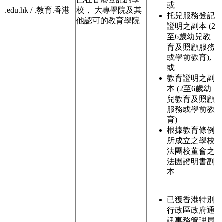
或
.edu.hk / .教育.香港
校， 大專學院及其
托兒服務登記
他認可的教育學院
證明之副本 (2
至6歲幼兒教
育及照顧服務
或學前教育),
或
教育證明之副
本 (2至6歲幼
兒教育及照顧
服務或學前教
育)
根據教育條例
所成立之學校
法團校董會之
法團證明書副
本
已獲香港特別
行政區政府通
訊事務管理局