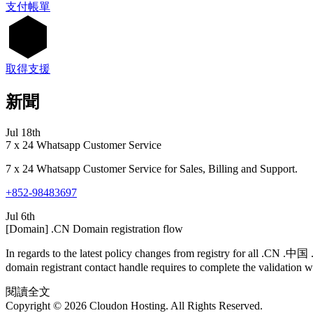
支付帳單
取得支援
新聞
Jul 18th
7 x 24 Whatsapp Customer Service
7 x 24 Whatsapp Customer Service for Sales, Billing and Support.
+852-98483697
Jul 6th
[Domain] .CN Domain registration flow
In regards to the latest policy changes from registry for all .CN .
domain registrant contact handle requires to complete the validation wi
閱讀全文
Copyright © 2026 Cloudon Hosting. All Rights Reserved.