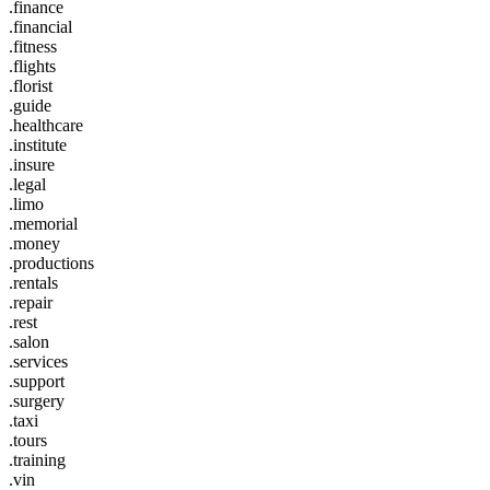
.finance
.financial
.fitness
.flights
.florist
.guide
.healthcare
.institute
.insure
.legal
.limo
.memorial
.money
.productions
.rentals
.repair
.rest
.salon
.services
.support
.surgery
.taxi
.tours
.training
.vin