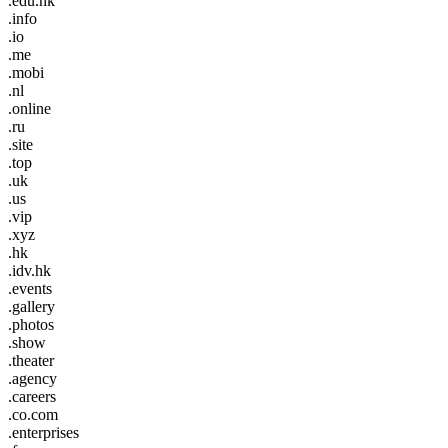
.edu.hk
.info
.io
.me
.mobi
.nl
.online
.ru
.site
.top
.uk
.us
.vip
.xyz
.hk
.idv.hk
.events
.gallery
.photos
.show
.theater
.agency
.careers
.co.com
.enterprises