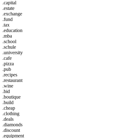
.capital
.estate
.exchange
.fund
.tax
.education
.mba
.school
.schule
.university
.cafe
.pizza
.pub
.recipes
.restaurant
.wine
.bid
.boutique
.build
.cheap
.clothing
.deals
.diamonds
.discount
.equipment