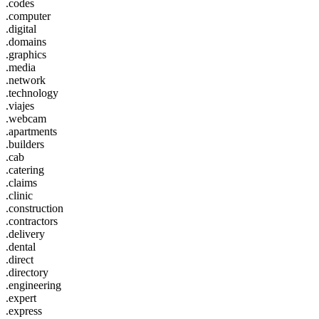
.codes
.computer
.digital
.domains
.graphics
.media
.network
.technology
.viajes
.webcam
.apartments
.builders
.cab
.catering
.claims
.clinic
.construction
.contractors
.delivery
.dental
.direct
.directory
.engineering
.expert
.express