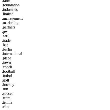
.farm
.foundation
.industries
.limited
.management
.marketing
.partners
.pw
.sarl
.trade
.bar
.berlin
.international
.place
.town
.coach
.football
.futbol
.golf
.hockey
.run
.soccer
.team
.tennis
.chat